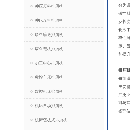
分为
冲压废料排屑机
磁性
冲床废料排屑机
及长
化液
废料输送排屑机
磁性
床、
废料链板排屑机
和提
加工中心排屑机
排屑
数控车床排屑机
每组
主要
数控机床排屑机
广泛
可与
机床自动排屑机
各部
机床链板式排屑机