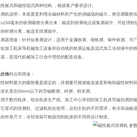
磁性板式和磁性辊式两种结构 ，根据客户要求设计。
排屑机说明：本装置是利用永磁材料所产生的强磁场的磁力，将切屑吸附
度≤150毫米的铁屑吸附分离出来，输送到排屑地点或集屑箱中。可处理粉
中的碎屑分离，输送至排屑箱中。
排屑器用途：针对短卷屑设计，适用于金属铁屑、细铁屑、铸件铁屑。可
齿轮加工机床等机械加工设备和自动线的铁屑运输及湿式加工冷却液中的铁
升器，是现代机械加工行业中理想的配套设备。
机价格
特点和用途：
磁性材料最大的吸附量是固定的，排屑量可根据输送速度和每组磁性材料
输送长度在50mm以下的导磁断屑、碎屑、粉末屑。
应用于数控机床、组合机床生产线、加工中心等切削加工机床导磁切屑的
其它形式的排屑机、过滤机组合使用，达到主机的不同需求，有冷却油输
位的外形尺寸，冷却淮箱可根据切削机床的不同而设计制造。