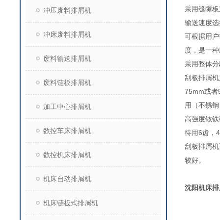
采用缝隙板
冲压废料排屑机
输送速度选
冲床废料排屑机
可根据用户
度，是一种
废料输送排屑机
采用整体分
刮板排屑机
废料链板排屑机
75mm或
用（不锈钢
加工中心排屑机
高强度钕铁
数控车床排屑机
待用6齿，
刮板排屑机
数控机床排屑机
较好。
机床自动排屑机
沈阳机床排
机床链板式排屑机