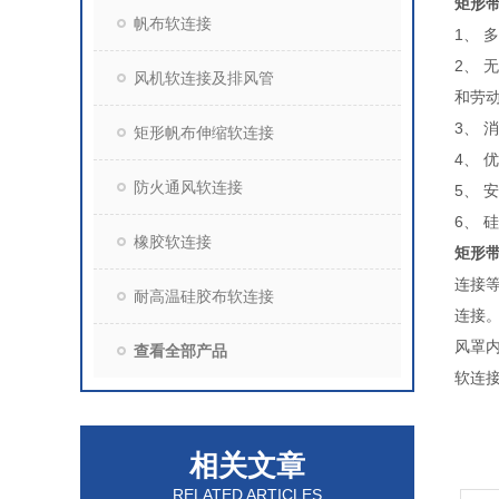
矩形
帆布软连接
1、
2、
风机软连接及排风管
和劳
3、
矩形帆布伸缩软连接
4、
防火通风软连接
5、 
6、
橡胶软连接
矩形
连接
耐高温硅胶布软连接
连接。
风罩
查看全部产品
软连
相关文章
RELATED ARTICLES