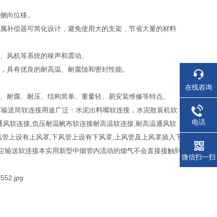
和侧向位移。
金属补偿器可简化设计，避免使用大的支架，节省大量的材料
炉、风机等系统的噪声和震动。
理，具有优良的耐高温、耐腐蚀和密封性能。
在线咨询
温、耐腐、耐压、结构简单、重量轻、易安装维修等特点。
车输送筒软连接用途广泛：水泥出料嘴软连接，水泥散装机软
电话
风软连接,负压耐温帆布软连接耐高温软连接,耐高温通风软
风管上设有上风罩,下风管上设有下风罩,上风管及上风罩插入下
粉尘输送软连接本实用新型中烟管内流动的烟气不会直接接触到
微信扫一扫