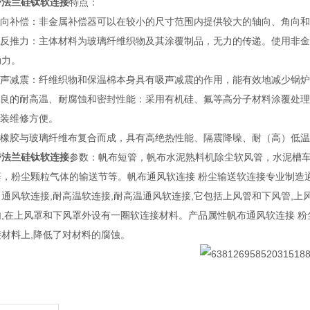
带法兰硅钛软连接
特点：
 多向补偿：非金属补偿器可以在较小的尺寸范围内提供较大的轴向、角向
 无反推力：主体材料为玻璃纤维织物及其涂覆制品，无力的传递。使用非
动力。
 消声减震：纤维织物和保温棉本身具有吸声减震的作用，能有效地减少锅
 优良的耐高温、耐腐蚀和密封性能：采用有机硅、氟等高分子材料涂覆处
安装维修方便。
 硅橡胶与玻璃纤维布复合而成，具有高绝热性能、隔震降噪、耐（高）低
带法兰硅钛软连接
参数：帆布短管，帆布水泥熟料机除尘软风管，水泥槽
等，粉尘颗粒气体的输送节等。帆布通风软连接 粉尘输送软连接专业制造通
通风软连接,耐高温软连接,耐高温通风软连接,它包括上风管和下风管,上
内,在上风罩和下风罩外设有一圈软连接材料。产品属性帆布通风软连接 
接材料上,降低了对材料的腐蚀。