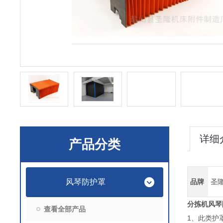
详细
产品分类
风琴防护罩
品牌
圣
分拣机风琴
查看全部产品
1、此类护