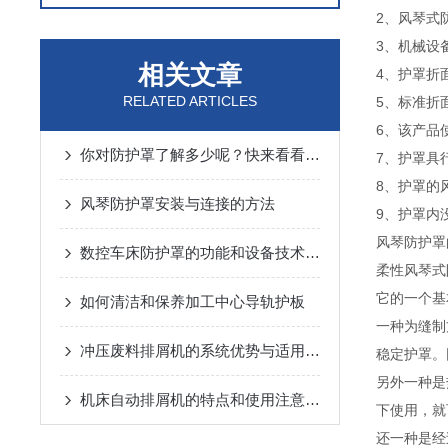
2、风琴式
3、机械设
相关文章
4、护罩折
RELATED ARTICLES
5、标准折面
6、该产品
你对防护罩了解多少呢？快来看看吧！
7、护罩具
8、护罩的风
风琴防护罩安装与连接的方法
9、护罩内
风琴防护罩
数控车床防护罩的功能和设备技术要求是什么
柔性风琴式
它的一个基
如何清洁和保养加工中心导轨护板
一种为缝制
冲压废料排屑机的系统优势与适用范围说明
稳定护罩。
另外一种是
机床自动排屑机的特点和使用注意事项
下使用，就
还一种是经