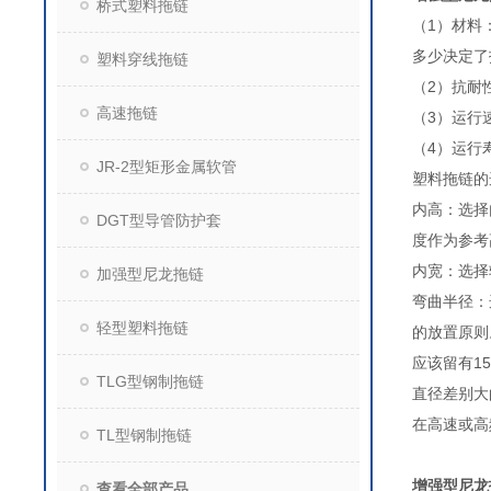
桥式塑料拖链
（1）材料
多少决定了
塑料穿线拖链
（2）抗耐
高速拖链
（3）运行
（4）运行
JR-2型矩形金属软管
塑料拖链
内高：选择
DGT型导管防护套
度作为参
内宽：选择
加强型尼龙拖链
弯曲半径：
轻型塑料拖链
的放置
应该留有
TLG型钢制拖链
直径差别
在高速或高
TL型钢制拖链
增强型尼龙
查看全部产品