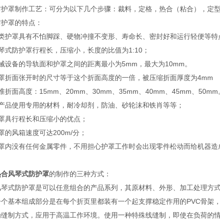
防护罩制作工艺：可分为以下几个步骤：裁料，定格，热合（粘合），定
防护罩的特点：
此类护罩具有不怕脚踩、硬物冲撞不变形、寿命长、密封好和运行轻便等特
琴式防护罩行程长，压缩小，长度的比值为1:10；
械设备的导轨面和护罩之间的距离最小为5mm，最大为10mm。
护罩折面张开时的尺寸等于这个折面高度的一倍，被压缩折面厚度为4mm
准折面高度：15mm、20mm、30mm、35mm、40mm、45mm、50mm
该产品使用专用的材料，耐冷却剂，防油、砂轮沫和铁肖等等；
护罩具行程长和压缩小的优点；
罩的风箱速度可达200m/分；
护罩内没有任何金属零件，不用担心护罩工作时会出现零件松动而给机器造
热合风琴式防护罩
的制作的三种方式：
风琴式防护罩是可以任意组合的产品系列，其原材料、外形、加工处理方
一个基本组成部分是在每个折页里都装有一个起支撑稳定作用的PVC骨架
为缝制方式，应用于高温工作环境。使用一种特殊线缝制，即使在负荷的情