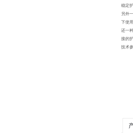
稳定
另外
下使
还一种
接的
技术