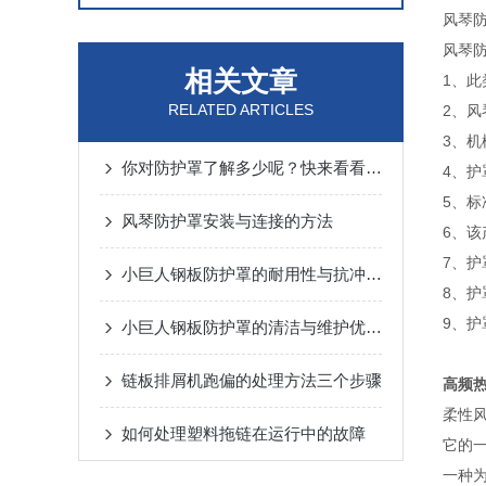
风琴
风琴
相关文章
1、
RELATED ARTICLES
2、风
3、机
你对防护罩了解多少呢？快来看看吧！
4、
5、标
风琴防护罩安装与连接的方法
6、
7、
小巨人钢板防护罩的耐用性与抗冲击性能分析
8、护
9、
小巨人钢板防护罩的清洁与维护优势概述
链板排屑机跑偏的处理方法三个步骤
高频
柔性
如何处理塑料拖链在运行中的故障
它的
一种