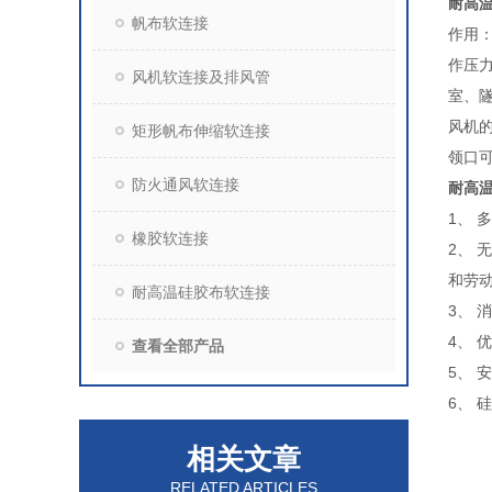
耐高
帆布软连接
作用
作压
风机软连接及排风管
室、
风机
矩形帆布伸缩软连接
领口
防火通风软连接
耐高
1、
橡胶软连接
2、
和劳
耐高温硅胶布软连接
3、
4、
查看全部产品
5、 
6、
相关文章
RELATED ARTICLES