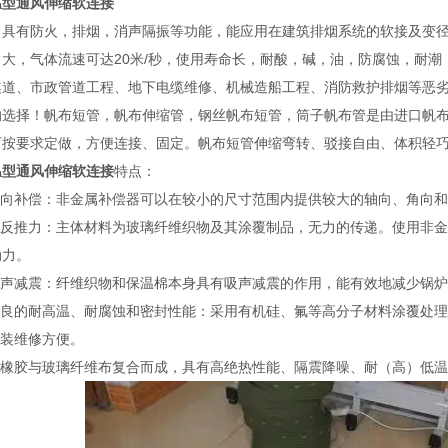
温型通风伸缩软连接
：具有防火，排烟，消声隔振等功能，能应用在建筑排烟系统的软接及变
力大，气体流速可达20米/秒，使用寿命长，耐酸，碱，油，防腐蚀，耐
隧道、市政管道工程、地下电缆维修、机械造船工程、消防救护排烟等恶
的选择！帆布短管，帆布伸缩管，钢丝帆布短管，筒子帆布管是由进口帆
可按要求定做，方便连接、固定。帆布短管伸缩弯转、驳接自由、体积轻
温型通风伸缩软连接
特点：
 多向补偿：非金属补偿器可以在较小的尺寸范围内提供较大的轴向、角向
 无反推力：主体材料为玻璃纤维织物及其涂覆制品，无力的传递。使用非
动力。
 消声减震：纤维织物和保温棉本身具有吸声减震的作用，能有效地减少锅
 优良的耐高温、耐腐蚀和密封性能：采用有机硅、氟等高分子材料涂覆处
安装维修方便。
 硅橡胶与玻璃纤维布复合而成，具有高绝热性能、隔震降噪、耐（高）低