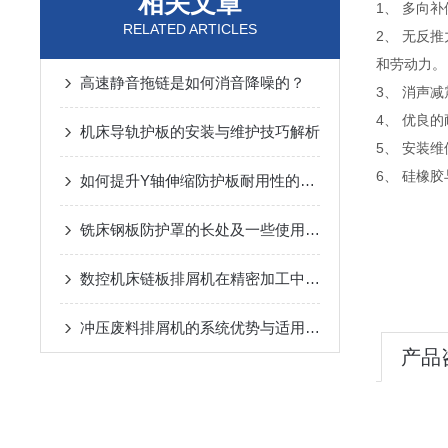
相关文章
1、 多向
RELATED ARTICLES
2、 无反
和劳动力。
高速静音拖链是如何消音降噪的？
3、 消声
4、 优良
机床导轨护板的安装与维护技巧解析
5、 安装
6、 硅橡
如何提升Y轴伸缩防护板耐用性的材料与技术？
铣床钢板防护罩的长处及一些使用小常识
数控机床链板排屑机在精密加工中的应用优势说明
冲压废料排屑机的系统优势与适用范围说明
产品