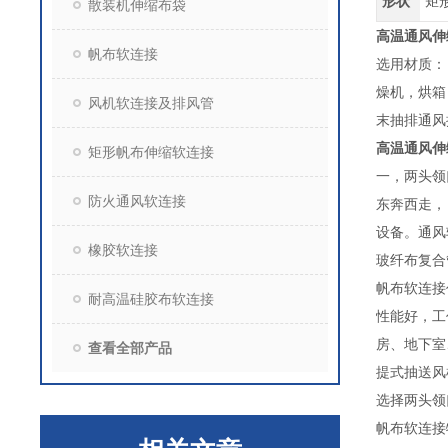
形状
矩
散装机伸缩布袋
高温通风伸
帆布软连接
选用材质：
燥机，烘箱
风机软连接及排风管
末抽排通风
高温通风伸
矩形帆布伸缩软连接
一，两头领
防火通风软连接
东奔西走，
设备。通风
橡胶软连接
玻纤布复合
帆布软连接
耐高温硅胶布软连接
性能好，工
房、地下室
查看全部产品
提式抽送风
选择两头领
帆布软连接