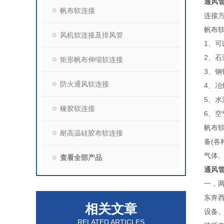
通风
帆布软连接
连接
帆布
风机软连接及排风管
1、
2、
矩形帆布伸缩软连接
3、
防火通风软连接
4、
5、
橡胶软连接
6、
帆布
耐高温硅胶布软连接
备(
气体
查看全部产品
通风
一，
东奔西
相关文章
设备
RELATED ARTICLES