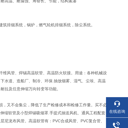
、耐高温、耐腐蚀、寿命长、节能，结构紧凑
建筑排烟系统，锅炉，燃气轮机排烟系统，除尘系统。
璃纤维风管、焊锡高温软管、高温防火软接。用途：各种机械设
、下水道、造船厂、制冷、环保.抽放烟雾、湿气、尘埃、高温
、耐拉及任意伸缩万向转变等功能。
破损，又不会集尘，降低了生产检修成本和检修工作量。买不必
在线咨询
高温管伸缩软管及小型焊锡吸烟罩.手提式抽送风机、通风工程配套
层尼龙布风管。高温软管有：PVC合成风管、PVC复合管、