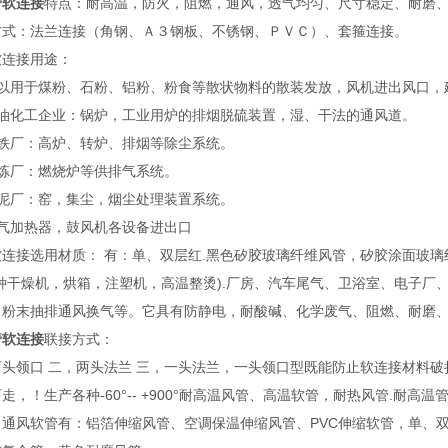
管软连接
特点：耐高温，防火，阻燃，通风，透气均匀、尺寸稳定、耐磨
方式：法兰连接（角钢、Ａ３钢板、不锈钢、ＰＶＣ）、套箍连接。
软连接用途：
可以用于煤粉、石粉、铝粉、粉食等散状物料的散装发放，风机进出风口，
石油化工企业：锅炉，工业用炉的排烟脱硫装置，湿、干法的通风道。
钢铁厂：高炉、转炉、排烟等除尘系统。
冶炼厂：燃烧炉等供排气系统。
水泥厂：窑，集尘，烟尘处理装置系统。
空气加热器，鼓风机各设备进出口
软连接选用材质： 有：单、双层红.黑色矽胶玻璃纤维风管，矽胶涂面玻
各种干燥机，烘箱，注塑机，高温整烫).厂房、汽车尾气、卫浴室、电子厂
、粉末抽排通风换气等。它具有防静电，耐酸碱、化学废气、阻燃、耐磨
管软连接
联接方式：
两头领口 二，两头法兰 三，一头法兰，一头领口型既能防止软连接材料
走，！生产各种-60°-- +900°耐高温风管、高温软管，耐热风管.耐
。通风软管有：铝箔伸缩风管、空调保温伸缩风管、PVC伸缩软管，单、双