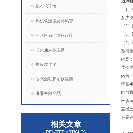
通风
帆布软连接
（1
多少决
风机软连接及排风管
（2
（3）
矩形帆布伸缩软连接
（4
防火通风软连接
塑料
内高
橡胶软连接
度作
内宽
耐高温硅胶布软连接
弯曲
的放
查看全部产品
应该
直径
在高
相关文章
RELATED ARTICLES