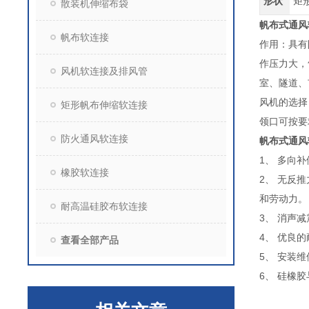
形状
矩
散装机伸缩布袋
帆布式通风
帆布软连接
作用：具有
作压力大，
风机软连接及排风管
室、隧道、
风机的选择
矩形帆布伸缩软连接
领口可按要
防火通风软连接
帆布式通风
1、 多向
橡胶软连接
2、 无反
和劳动力。
耐高温硅胶布软连接
3、 消声
4、 优良
查看全部产品
5、 安装
6、 硅橡