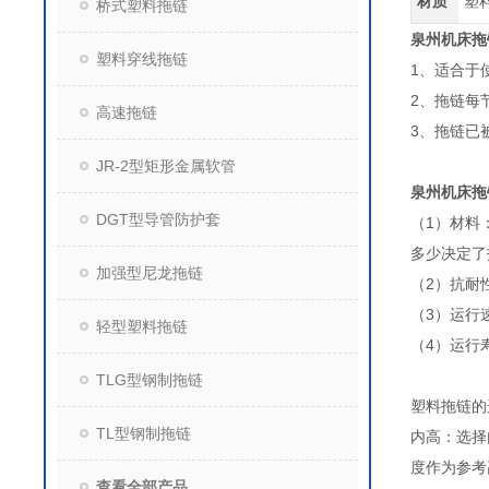
材质
塑
桥式塑料拖链
泉州机床拖
塑料穿线拖链
1、适合于
2、拖链每
高速拖链
3、拖链已
JR-2型矩形金属软管
泉州机床拖
DGT型导管防护套
（1）材料
多少决定了
加强型尼龙拖链
（2）抗耐
（3）运行
轻型塑料拖链
（4）运行
TLG型钢制拖链
塑料拖链
TL型钢制拖链
内高：选择
度作为参
查看全部产品