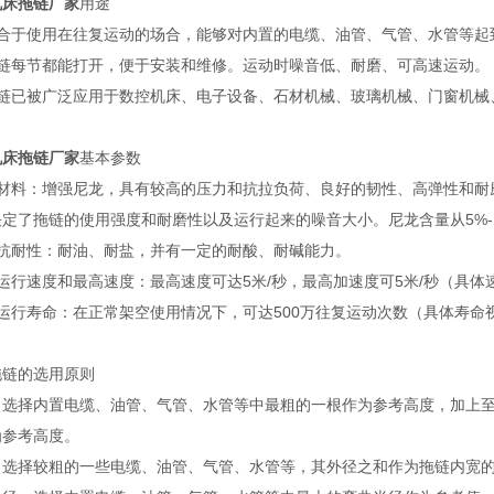
机床拖链厂家
用途
适合于使用在往复运动的场合，能够对内置的电缆、油管、气管、水管等起
拖链每节都能打开，便于安装和维修。运动时噪音低、耐磨、可高速运动。
拖链已被广泛应用于数控机床、电子设备、石材机械、玻璃机械、门窗机械
机床拖链厂家
基本参数
）材料：增强尼龙，具有较高的压力和抗拉负荷、良好的韧性、高弹性和耐
定了拖链的使用强度和耐磨性以及运行起来的噪音大小。尼龙含量从5%-1
）抗耐性：耐油、耐盐，并有一定的耐酸、耐碱能力。
运行速度和最高速度：最高速度可达5米/秒，最高加速度可5米/秒（具
）运行寿命：在正常架空使用情况下，可达500万往复运动次数（具体寿命
拖链的选用原则
：选择内置电缆、油管、气管、水管等中最粗的一根作为参考高度，加上至少
为参考高度。
：选择较粗的一些电缆、油管、气管、水管等，其外径之和作为拖链内宽