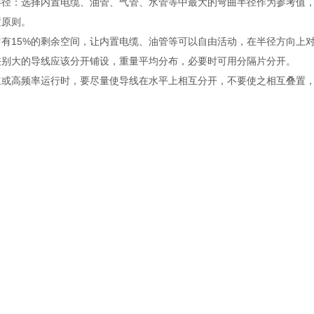
半径：选择内置电缆、油管、气管、水管等中最大的弯曲半径作为参考值，
置原则。
留有15%的剩余空间，让内置电缆、油管等可以自由活动，在半径方
差别大的导线应该分开铺设，重量平均分布，必要时可用分隔片分开
速或高频率运行时，要尽量使导线在水平上相互分开，不要使之相互叠置