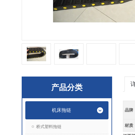
产品分类
机床拖链
品牌
材质
桥式塑料拖链