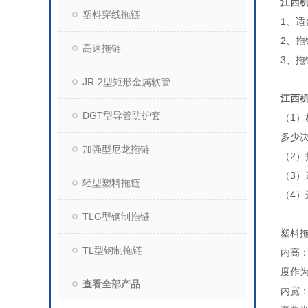
江西
塑料穿线拖链
1、
2、
高速拖链
3、
JR-2型矩形金属软管
江西
DGT型导管防护套
（1
多少决
加强型尼龙拖链
（2
（3）
轻型塑料拖链
（4
TLG型钢制拖链
塑料
TL型钢制拖链
内高
度作
查看全部产品
内宽