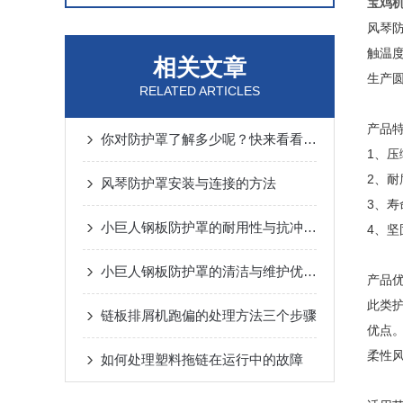
宝鸡
风琴
触温度
相关文章
生产
RELATED ARTICLES
产品特
你对防护罩了解多少呢？快来看看吧！
1、
2、
风琴防护罩安装与连接的方法
3、
小巨人钢板防护罩的耐用性与抗冲击性能分析
4、
小巨人钢板防护罩的清洁与维护优势概述
产品
此类
链板排屑机跑偏的处理方法三个步骤
优点
柔性
如何处理塑料拖链在运行中的故障