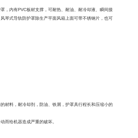
罩，内有PVC板材支撑，可耐热、耐油、耐冷却液、瞬间接
要求、风琴式导轨防护罩除生产平面风箱上面可带不锈钢片，也可
用的材料，耐冷却剂，防油、铁屑，护罩具行程长和压缩小的
松动而给机器造成严重的破坏。