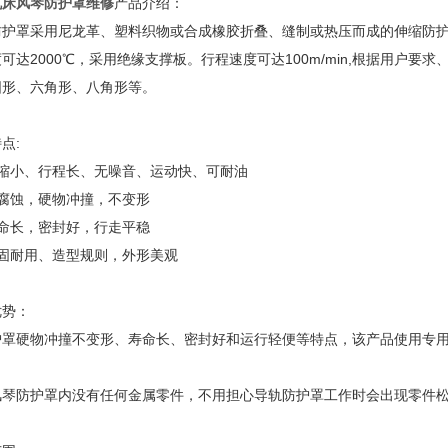
机床风琴防护罩维修
产品介绍：
防护罩采用尼龙革、塑料织物或合成橡胶折叠、缝制或热压而成的伸缩防护
可达2000℃，采用绝缘支撑板。行程速度可达100m/min,根据用户
圆形、六角形、八角形等。
点:
压缩小、行程长、无噪音、运动快、可耐油
耐腐蚀，硬物冲撞，不变形
寿命长，密封好，行走平稳
坚固耐用、造型规则，外形美观
优势：
护罩硬物冲撞不变形、寿命长、密封好和运行轻便等特点，该产品使用专
。
风琴防护罩内没有任何金属零件，不用担心导轨防护罩工作时会出现零件