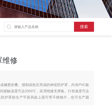
罩维修
成橡胶折叠、缝制或热压而成的伸缩防护罩，内有PVC板
间接触温度可达2000℃，采用绝缘支撑板。行程速度可达
式导轨防护罩除生产平面风箱上面可带不锈钢片，也可生产圆