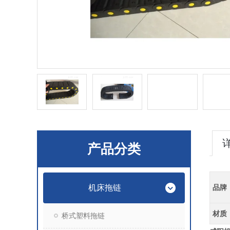
产品分类
机床拖链
品牌
材质
桥式塑料拖链