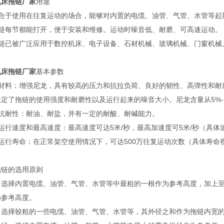
机床拖链厂家
用途
适合于使用在往复运动的场合，能够对内置的电缆、油管、气管、水管等起
拖链每节都能打开，便于安装和维修。运动时噪音低、耐磨、可高速运动。
拖链已被广泛应用于数控机床、电子设备、石材机械、玻璃机械、门窗机械
机床拖链厂家
基本参数
）材料：增强尼龙，具有较高的压力和抗拉负荷、良好的韧性、高弹性和耐
定了拖链的使用强度和耐磨性以及运行起来的噪音大小。尼龙含量从5%-1
）抗耐性：耐油、耐盐，并有一定的耐酸、耐碱能力。
运行速度和最高速度：最高速度可达5米/秒，最高加速度可5米/秒（具
）运行寿命：在正常架空使用情况下，可达500万往复运动次数（具体寿命
拖链的选用原则
：选择内置电缆、油管、气管、水管等中最粗的一根作为参考高度，加上至少
为参考高度。
：选择较粗的一些电缆、油管、气管、水管等，其外径之和作为拖链内宽