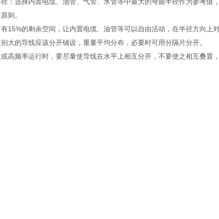
半径：选择内置电缆、油管、气管、水管等中最大的弯曲半径作为参考值，
置原则。
留有15%的剩余空间，让内置电缆、油管等可以自由活动，在半径方
差别大的导线应该分开铺设，重量平均分布，必要时可用分隔片分开
速或高频率运行时，要尽量使导线在水平上相互分开，不要使之相互叠置