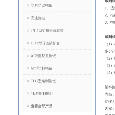
咸阳
塑料穿线拖链
1、
2、
高速拖链
3、
JR-2型矩形金属软管
咸阳
DGT型导管防护套
（1
多少决
加强型尼龙拖链
（2
（3）
轻型塑料拖链
（4
TLG型钢制拖链
塑料
TL型钢制拖链
内高
度作
查看全部产品
内宽