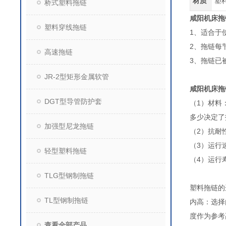
材质
塑
桥式塑料拖链
咸阳机床拖
塑料穿线拖链
1、适合于
2、拖链每
高速拖链
3、拖链已
JR-2型矩形金属软管
咸阳机床拖
DGT型导管防护套
（1）材料
多少决定了
加强型尼龙拖链
（2）抗耐
（3）运行
轻型塑料拖链
（4）运行
TLG型钢制拖链
塑料拖链
TL型钢制拖链
内高：选择
度作为参
查看全部产品