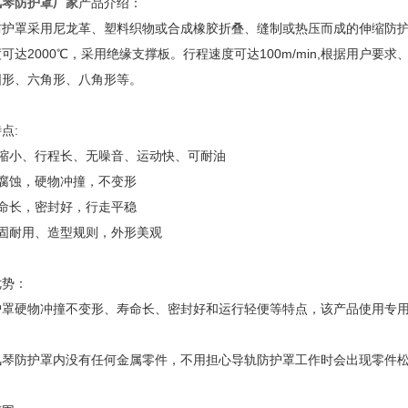
风琴防护罩厂家
产品介绍：
防护罩采用尼龙革、塑料织物或合成橡胶折叠、缝制或热压而成的伸缩防护
可达2000℃，采用绝缘支撑板。行程速度可达100m/min,根据用户
圆形、六角形、八角形等。
点:
压缩小、行程长、无噪音、运动快、可耐油
耐腐蚀，硬物冲撞，不变形
寿命长，密封好，行走平稳
坚固耐用、造型规则，外形美观
优势：
护罩硬物冲撞不变形、寿命长、密封好和运行轻便等特点，该产品使用专
。
风琴防护罩内没有任何金属零件，不用担心导轨防护罩工作时会出现零件