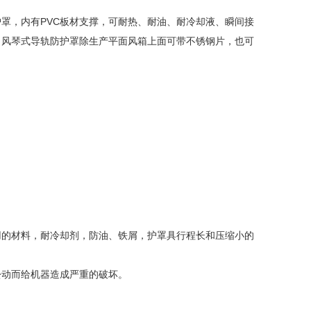
罩，内有PVC板材支撑，可耐热、耐油、耐冷却液、瞬间接
要求、风琴式导轨防护罩除生产平面风箱上面可带不锈钢片，也可
用的材料，耐冷却剂，防油、铁屑，护罩具行程长和压缩小的
松动而给机器造成严重的破坏。