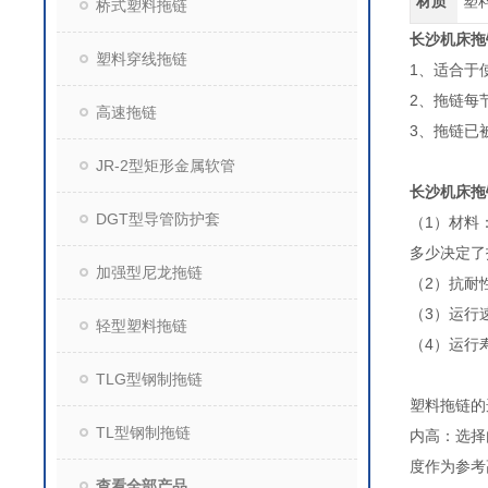
材质
塑
桥式塑料拖链
长沙机床拖
塑料穿线拖链
1、适合于
2、拖链每
高速拖链
3、拖链已
JR-2型矩形金属软管
长沙机床拖
DGT型导管防护套
（1）材料
多少决定了
加强型尼龙拖链
（2）抗耐
（3）运行
轻型塑料拖链
（4）运行
TLG型钢制拖链
塑料拖链
TL型钢制拖链
内高：选择
度作为参
查看全部产品