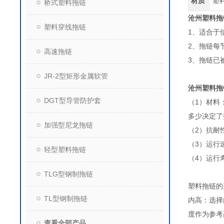
材质
塑
桥式塑料拖链
沧州塑料拖
塑料穿线拖链
1、适合于
2、拖链每
高速拖链
3、拖链已
JR-2型矩形金属软管
沧州塑料拖
DGT型导管防护套
（1）材料
多少决定了
加强型尼龙拖链
（2）抗耐
（3）运行
轻型塑料拖链
（4）运行
TLG型钢制拖链
塑料拖链
TL型钢制拖链
内高：选择
度作为参
查看全部产品