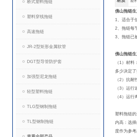
材质
塑
桥式塑料拖链
佛山拖链生
塑料穿线拖链
1、适合于
2、拖链每
高速拖链
3、拖链已
JR-2型矩形金属软管
佛山拖链生
DGT型导管防护套
（1）材料
多少决定了
加强型尼龙拖链
（2）抗耐
（3）运行
轻型塑料拖链
（4）运行
TLG型钢制拖链
塑料拖链
TL型钢制拖链
内高：选择
度作为参
查看全部产品