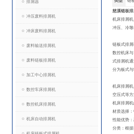
类型
链
排屑器
慈溪链板排
冲压废料排屑机
机床排屑机
冲压、冷墩
冲床废料排屑机
链板式排屑
废料输送排屑机
数控机床与
废料链板排屑机
式排屑机通
分为板式与
加工中心排屑机
机床排屑机
数控车床排屑机
空压式等方
机床排屑机
数控机床排屑机
‌材质选择
机床自动排屑机
‌性能优势
‌分类‌：
机床链板式排屑机