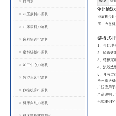
类型
链
排屑器
沧州输送
冲压废料排屑机
排屑机是用
压、冷墩机
冲床废料排屑机
链板式排
废料输送排屑机
1、可处理
废料链板排屑机
2、输送效
3、链板宽
加工中心排屑机
4、流线造
5、具有过
数控车床排屑机
沧州输送机
广泛应用于
数控机床排屑机
产品说明：
形式排列的
机床自动排屑机
机床链板式排屑机