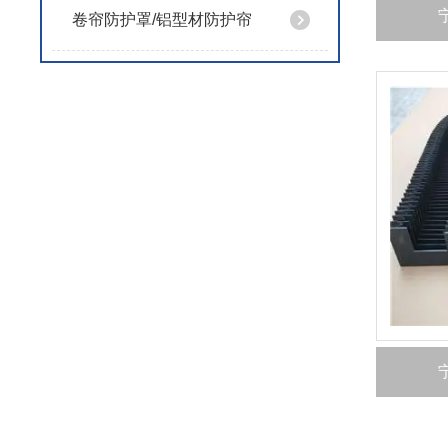
卷帘防护罩/铝型材防护帘