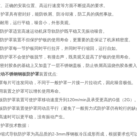
技、正确的安装位置、高运行速度等方面不断提高的要求。
防护罩具有密封好，能防铁屑、防冷却液，防工具的偶然事故。
固耐用，运行平稳，噪音小，外形美观。
钢板防护罩适宜高速运动机床导轨防护既平稳又无振动噪音。
钢板防护罩装置不但保护护板的使用寿命，更重要的是保证了机床精密度。
钢板防护罩每一节护板同时平行拉开，并同时平行缩回，运行自如。
钢板防护罩不会使护板脱节，有撞击声，既美观又提高了护板的使用寿命。
在原密封胶条的基础上又加盖了一层不锈钢盖板，防止铁屑高温烧伤胶
联动不锈钢钢板防护罩
装置优点:
护罩每片可连发同动，不同于一般护罩一片接一片拉动式，因此噪音极低。
采用装置之护罩可以增长使用寿命。
板防护罩装置可使护罩移动速度升到120m/min及承受更高的G值（2G）
钢板防护罩装置使护罩同动且平行（避免了一般剪力式防护罩仍有蛇行的缺
在高速时可以更平稳，没有振动产生。
防护罩技术数据：
伸缩式导轨防护罩为高品质的2-3mm厚钢板冷压成形而成，根据要求也