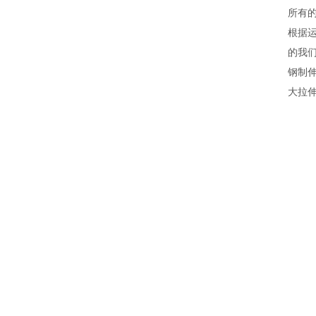
所有
根据运
的我
钢制
大拉伸