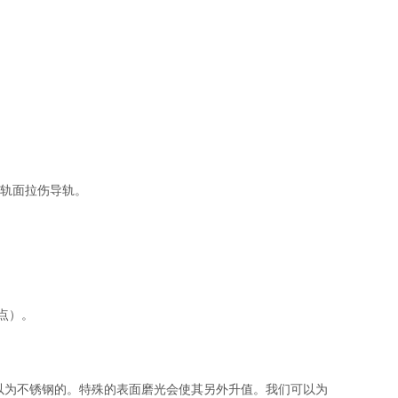
条擦入轨面拉伤导轨。
。
点）。
可以为不锈钢的。特殊的表面磨光会使其另外升值。我们可以为