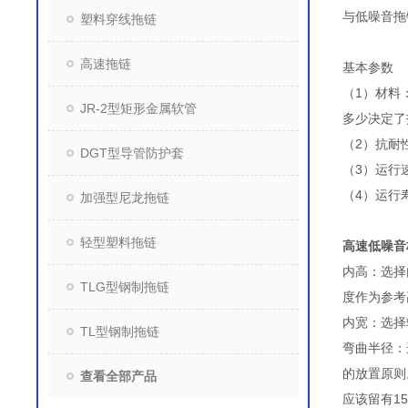
与低噪音拖
塑料穿线拖链
高速拖链
基本参数
（1）材料
JR-2型矩形金属软管
多少决定了
（2）抗耐
DGT型导管防护套
（3）运行
（4）运行
加强型尼龙拖链
轻型塑料拖链
高速低噪音
内高：选择
TLG型钢制拖链
度作为参
内宽：选择
TL型钢制拖链
弯曲半径：
的放置
查看全部产品
应该留有