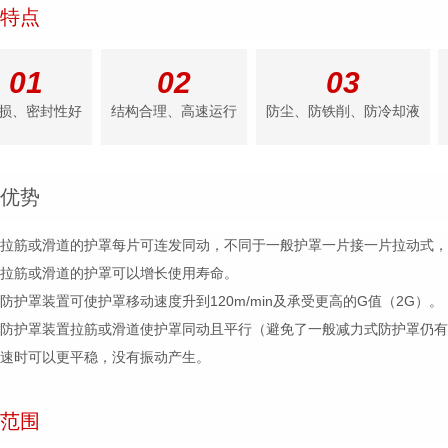
特点
01
02
03
损、密封性好
结构合理、高速运行
防尘、防铁削、防冷却液
优势
装载拉筋或滑道的护罩每片可连发同动，不同于一般护罩一片接一片拉动式
载拉筋或滑道的护罩可以增长使用寿命。
板防护罩装置可使护罩移动速度升到120m/min及承受更高的G值（2G）。
钢板防护罩装置拉筋或滑道使护罩同动且平行（避免了一般减力式防护罩仍
高速时可以更平稳，没有振动产生。
范围