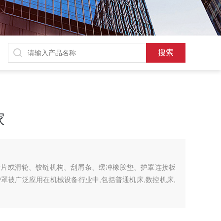
家
滑片或滑轮、铰链机构、刮屑条、缓冲橡胶垫、护罩连接板
罩被广泛应用在机械设备行业中,包括普通机床,数控机床,