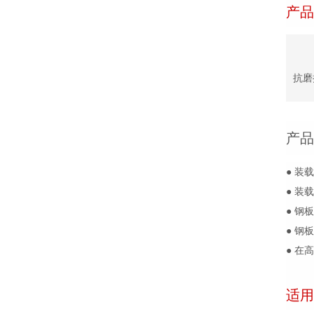
产品
抗磨
产品
● 
● 装
● 钢
● 
● 在
适用