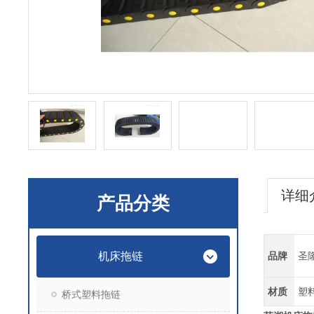
详细
产品分类
机床拖链
品牌
圣
材质
塑
桥式塑料拖链