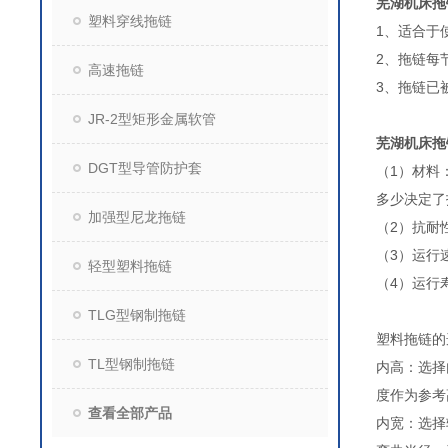
芜湖机床拖
塑料穿线拖链
1、适合于
2、拖链每
高速拖链
3、拖链已
JR-2型矩形金属软管
芜湖机床拖
DGT型导管防护套
（1）材料
多少决定了
加强型尼龙拖链
（2）抗耐
（3）运行
轻型塑料拖链
（4）运行
TLG型钢制拖链
塑料拖链
TL型钢制拖链
内高：选择
度作为参
查看全部产品
内宽：选择