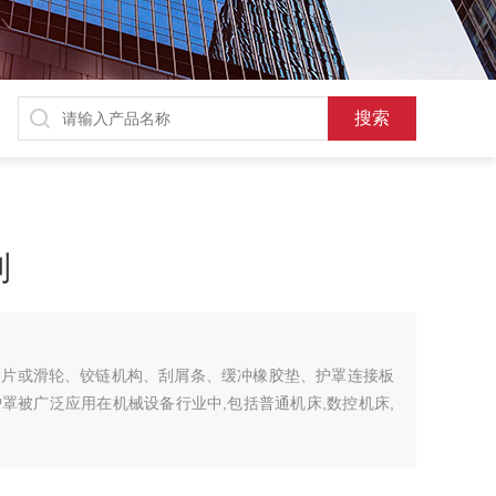
制
滑片或滑轮、铰链机构、刮屑条、缓冲橡胶垫、护罩连接板
罩被广泛应用在机械设备行业中,包括普通机床,数控机床,