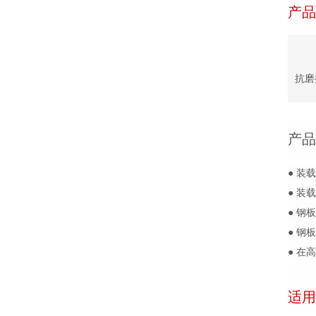
产品
抗磨
产品
● 
● 装
● 钢
● 
● 在
适用