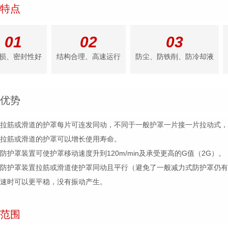
特点
01
02
03
损、密封性好
结构合理、高速运行
防尘、防铁削、防冷却液
优势
装载拉筋或滑道的护罩每片可连发同动，不同于一般护罩一片接一片拉动式
载拉筋或滑道的护罩可以增长使用寿命。
板防护罩装置可使护罩移动速度升到120m/min及承受更高的G值（2G）。
钢板防护罩装置拉筋或滑道使护罩同动且平行（避免了一般减力式防护罩仍
高速时可以更平稳，没有振动产生。
范围