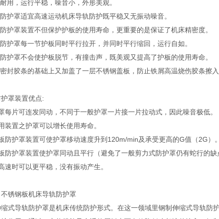
固耐用，运行平稳，噪音小，外形美观。
钢板防护罩适宜高速运动机床导轨防护既平稳又无振动噪音。
钢板防护罩装置不但保护护板的使用寿命，更重要的是保证了机床精密度。
钢板防护罩每一节护板同时平行拉开，并同时平行缩回，运行自如。
钢板防护罩不会使护板脱节，有撞击声，既美观又提高了护板的使用寿命。
在原密封胶条的基础上又加盖了一层不锈钢盖板，防止铁屑高温烧伤胶条
护罩装置优点:
护罩每片可连发同动，不同于一般护罩一片接一片拉动式，因此噪音极低。
采用装置之护罩可以增长使用寿命。
板防护罩装置可使护罩移动速度升到120m/min及承受更高的G值（2G）
钢板防护罩装置使护罩同动且平行（避免了一般剪力式防护罩仍有蛇行的缺
在高速时可以更平稳，没有振动产生。
、不锈钢板机床导轨防护罩
伸缩式导轨防护罩是机床传统防护形式。在这一领域里钢制伸缩式导轨防