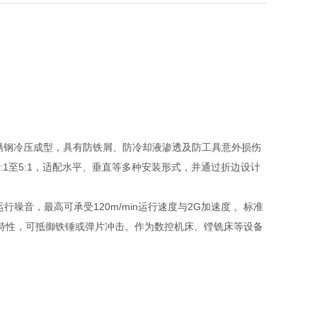
不锈钢冷压成型，具有防铁屑、防冷却液渗透及防工具意外损伤
1至5:1，适配水平、垂直等多种安装形式，并通过折边设计
音，最高可承受120m/min运行速度与2G加速度 。标准
击特性，可抵御铁锤或弹片冲击。作为数控机床、镗铣床等设备