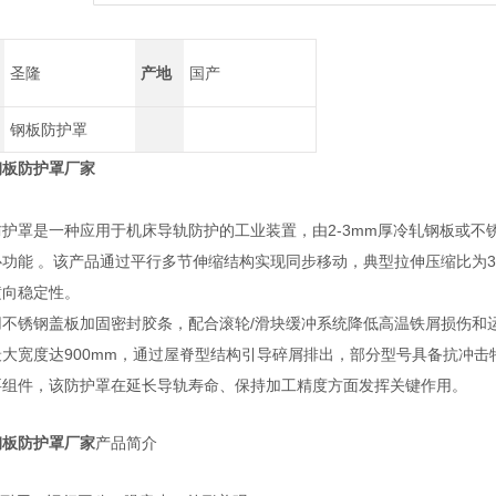
圣隆
产地
国产
钢板防护罩
钢板防护罩厂家
防护罩是一种应用于机床导轨防护的工业装置，由2-3mm厚冷轧钢板或
功能 。该产品通过平行多节伸缩结构实现同步移动，典型拉伸压缩比为3:
横向稳定性。
不锈钢盖板加固密封胶条，配合滚轮/滑块缓冲系统降低高温铁屑损伤和运行噪
最大宽度达900mm，通过屋脊型结构引导碎屑排出，部分型号具备抗冲
要组件，该防护罩在延长导轨寿命、保持加工精度方面发挥关键作用。
钢板防护罩厂家
产品简介