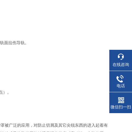
擦入轨面拉伤导轨。
在线咨询
。
电话
点）。
微信扫一扫
护罩被广泛的应用，对防止切屑及其它尖锐东西的进入起着有