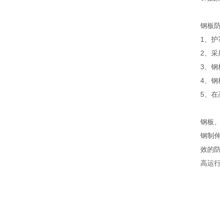
钢板防
1、
2、
3、钢
4、
5、
钢板
钢制
效的
高运