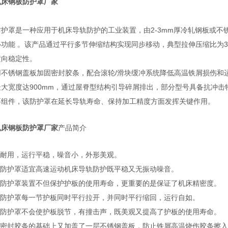
机床钢板防护罩厂家
防护罩是一种应用于机床导轨防护的工业装置，由2-3mm厚冷轧钢板或
功能 。该产品通过平行多节伸缩结构实现同步移动，典型拉伸压缩比为3:
横向稳定性。
不锈钢盖板加固密封胶条，配合滚轮/滑块缓冲系统降低高温铁屑损伤和运行噪
最大宽度达900mm，通过屋脊型结构引导碎屑排出，部分型号具备抗冲
要组件，该防护罩在延长导轨寿命、保持加工精度方面发挥关键作用。
机床钢板防护罩厂家
产品简介
固耐用，运行平稳，噪音小，外形美观。
钢板防护罩适宜高速运动机床导轨防护既平稳又无振动噪音。
钢板防护罩装置不但保护护板的使用寿命，更重要的是保证了机床精密度。
钢板防护罩每一节护板同时平行拉开，并同时平行缩回，运行自如。
钢板防护罩不会使护板脱节，有撞击声，既美观又提高了护板的使用寿命。
在原密封胶条的基础上又加盖了一层不锈钢盖板，防止铁屑高温烧伤胶条