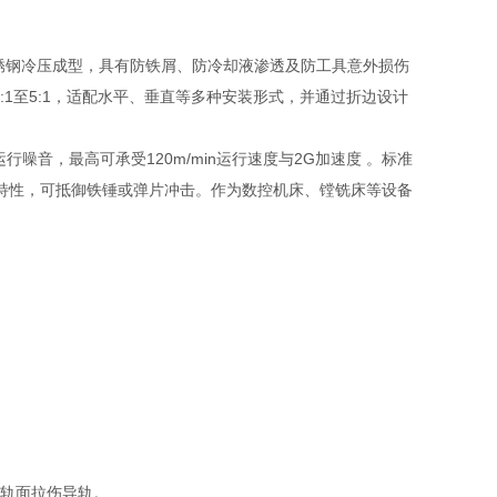
不锈钢冷压成型，具有防铁屑、防冷却液渗透及防工具意外损伤
1至5:1，适配水平、垂直等多种安装形式，并通过折边设计
音，最高可承受120m/min运行速度与2G加速度 。标准
击特性，可抵御铁锤或弹片冲击。作为数控机床、镗铣床等设备
擦入轨面拉伤导轨。