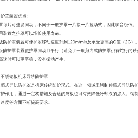
护罩装置优点:
护罩每片可连发同动，不同于一般护罩一片接一片拉动式，因此噪音极低。
采用装置之护罩可以增长使用寿命。
板防护罩装置可使护罩移动速度升到120m/min及承受更高的G值（2G）
钢板防护罩装置使护罩同动且平行（避免了一般剪力式防护罩仍有蛇行的缺
在高速时可以更平稳，没有振动产生。
、不锈钢板机床导轨防护罩
伸缩式导轨防护罩是机床传统防护形式。在这一领域里钢制伸缩式导轨防
防护作用，通过一定构措施及合适的屑板也可有效降低冷却液的渗入。钢
行速度等方面不断提高要求。