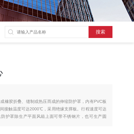
心
成橡胶折叠、缝制或热压而成的伸缩防护罩，内有PVC板
间接触温度可达2000℃，采用绝缘支撑板。行程速度可达
式导轨防护罩除生产平面风箱上面可带不锈钢片，也可生产圆