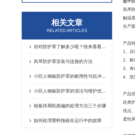
盔甲
风琴
触温度
相关文章
生产
RELATED ARTICLES
产品特
你对防护罩了解多少呢？快来看看吧！
1、
2、
风琴防护罩安装与连接的方法
3、
小巨人钢板防护罩的耐用性与抗冲击性能分析
4、
小巨人钢板防护罩的清洁与维护优势概述
产品
此类
链板排屑机跑偏的处理方法三个步骤
优点
柔性
如何处理塑料拖链在运行中的故障