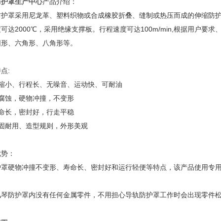
防护罩生产中心
产品介绍：
防护罩采用尼龙革、塑料织物或合成橡胶折叠、缝制或热压而成的伸缩防护
可达2000℃，采用绝缘支撑板。行程速度可达100m/min,根据用户
圆形、六角形、八角形等。
点:
压缩小、行程长、无噪音、运动快、可耐油
耐腐蚀，硬物冲撞，不变形
寿命长，密封好，行走平稳
坚固耐用、造型规则，外形美观
优势：
护罩硬物冲撞不变形、寿命长、密封好和运行轻便等特点，该产品使用专
。
风琴防护罩内没有任何金属零件，不用担心导轨防护罩工作时会出现零件