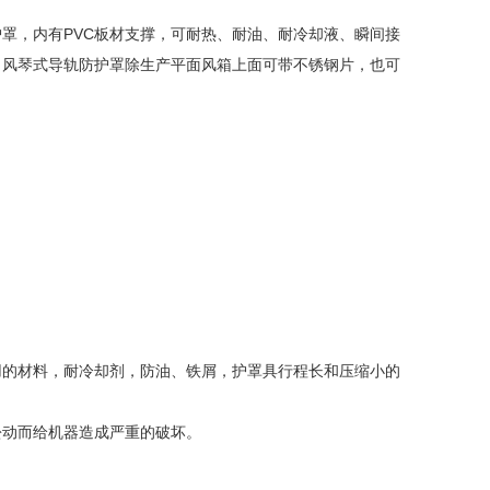
罩，内有PVC板材支撑，可耐热、耐油、耐冷却液、瞬间接
要求、风琴式导轨防护罩除生产平面风箱上面可带不锈钢片，也可
用的材料，耐冷却剂，防油、铁屑，护罩具行程长和压缩小的
松动而给机器造成严重的破坏。