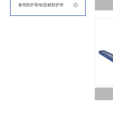
卷帘防护罩/铝型材防护帘